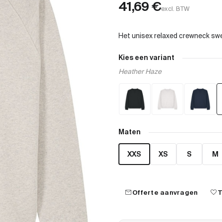
41,69
€
excl. BTW
Kies een variant
Heather Haze
Maten
XXS
XS
S
M
mail
favorite
Offerte aanvragen
T