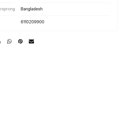
orsprong
Bangladesh
6110209900