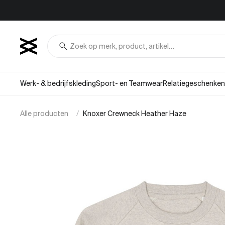
Overslaan naar inhoud
search
Werk- & bedrijfskleding
Sport- en Teamwear
Relatiegeschenken
Alle producten
Knoxer Crewneck Heather Haze