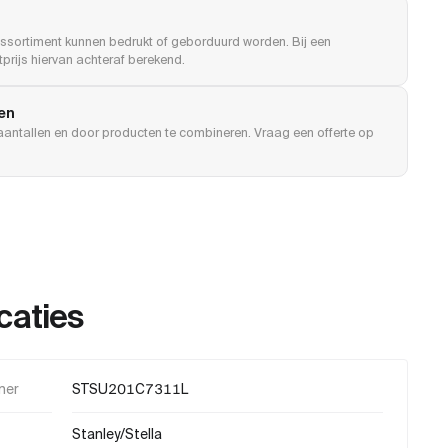
ssortiment kunnen bedrukt of geborduurd worden. Bij een
prijs hiervan achteraf berekend.
len
e aantallen en door producten te combineren. Vraag een offerte op
caties
mer
STSU201C7311L
Stanley/Stella