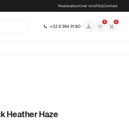
Realisaties
Over ons
FAQ
Contact
0
0
+32 9 384 91 80
k Heather Haze