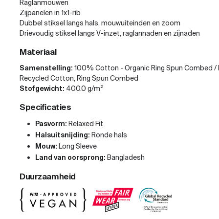
Raglanmouwen
Zijpanelen in 1x1-rib
Dubbel stiksel langs hals, mouwuiteinden en zoom
Drievoudig stiksel langs V-inzet, raglannaden en zijnaden
Materiaal
Samenstelling:
100% Cotton - Organic Ring Spun Combed / 
Recycled Cotton, Ring Spun Combed
Stofgewicht:
400.0 g/m²
Specificaties
Pasvorm:
Relaxed Fit
Halsuitsnijding:
Ronde hals
Mouw:
Long Sleeve
Land van oorsprong:
Bangladesh
Duurzaamheid