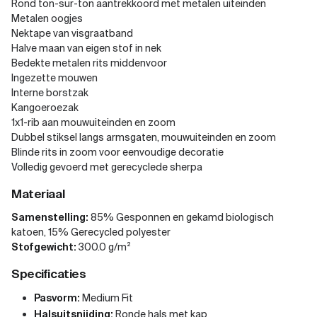
Rond ton-sur-ton aantrekkoord met metalen uiteinden
Metalen oogjes
Nektape van visgraatband
Halve maan van eigen stof in nek
Bedekte metalen rits middenvoor
Ingezette mouwen
Interne borstzak
Kangoeroezak
1x1-rib aan mouwuiteinden en zoom
Dubbel stiksel langs armsgaten, mouwuiteinden en zoom
Blinde rits in zoom voor eenvoudige decoratie
Volledig gevoerd met gerecyclede sherpa
Materiaal
Samenstelling:
85% Gesponnen en gekamd biologisch
katoen, 15% Gerecycled polyester
Stofgewicht:
300.0 g/m²
Specificaties
Pasvorm:
Medium Fit
Halsuitsnijding:
Ronde hals met kap