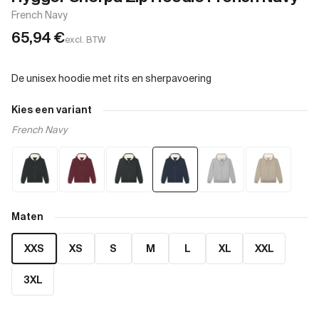
French Navy
65,94
€
excl. BTW
Kies een variant
French Navy
Maten
XXS
XS
S
M
L
XL
XXL
3XL