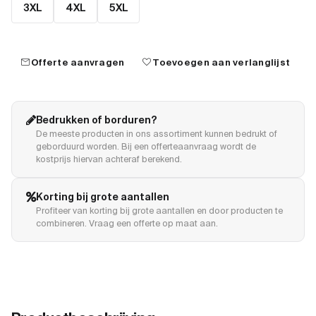
3XL
4XL
5XL
mail
favorite
Offerte aanvragen
Toevoegen aan verlanglijst
Bedrukken of borduren?
De meeste producten in ons assortiment kunnen bedrukt of
geborduurd worden. Bij een offerteaanvraag wordt de
kostprijs hiervan achteraf berekend.
Korting bij grote aantallen
Profiteer van korting bij grote aantallen en door producten te
combineren. Vraag een offerte op maat aan.