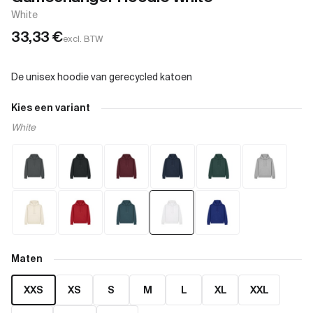
White
33,33
€
excl. BTW
Kies een variant
White
Maten
XXS
XS
S
M
L
XL
XXL