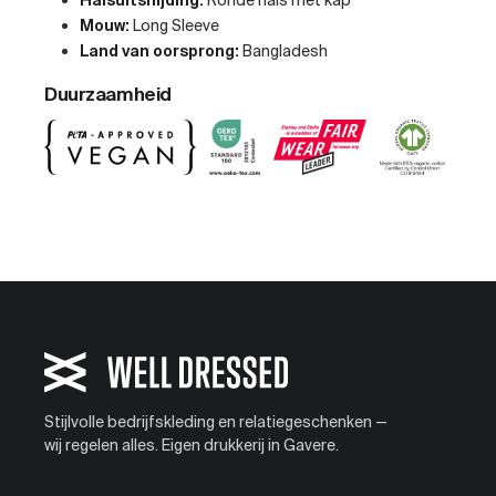
Halsuitsnijding:
Ronde hals met kap
Mouw:
Long Sleeve
Land van oorsprong:
Bangladesh
Duurzaamheid
Stijlvolle bedrijfskleding en relatiegeschenken —
wij regelen alles. Eigen drukkerij in Gavere.