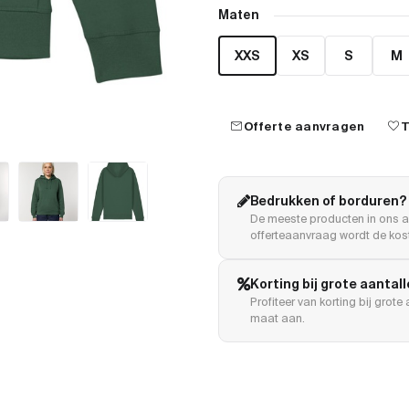
Maten
XXS
XS
S
M
mail
favorite
Offerte aanvragen
T
Bedrukken of borduren?
De meeste producten in ons a
offerteaanvraag wordt de kost
Korting bij grote aantal
Profiteer van korting bij grot
maat aan.