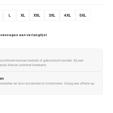
L
XL
XXL
3XL
4XL
5XL
oevoegen aan verlanglijst
ssortiment kunnen bedrukt of geborduurd worden. Bij een
prijs hiervan achteraf berekend.
len
e aantallen en door producten te combineren. Vraag een offerte op