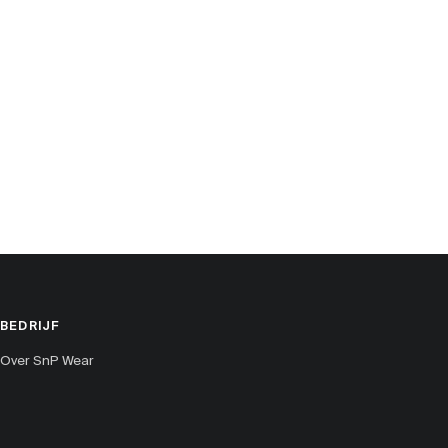
BEDRIJF
Over SnP Wear