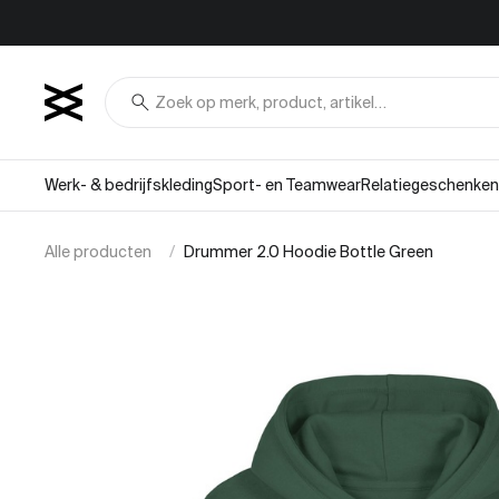
Overslaan naar inhoud
search
Werk- & bedrijfskleding
Sport- en Teamwear
Relatiegeschenken
Alle producten
Drummer 2.0 Hoodie Bottle Green