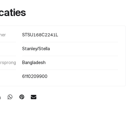
caties
mer
STSU168C2241L
Stanley/Stella
orsprong
Bangladesh
6110209900