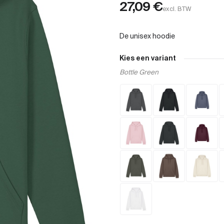
27,09
€
excl. BTW
Kies een variant
Bottle Green