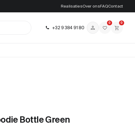
Realisaties
Over ons
FAQ
Contact
0
0
+32 9 384 91 80
odie Bottle Green