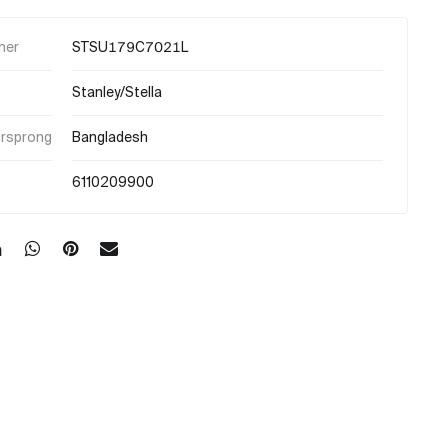
mer
STSU179C7021L
Stanley/Stella
orsprong
Bangladesh
6110209900