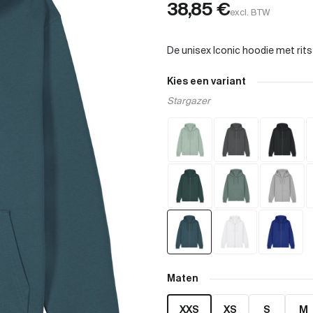
38,85
€
excl. BTW
Kies een variant
Stargazer
Maten
XXS
XS
S
M