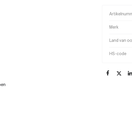
Artikelnum
Merk
Land van o
HS-code
oen