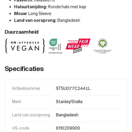
Pasvorm:
Relaxed Fit
Halsuitsnijding:
Ronde hals met kap
Mouw:
Long Sleeve
Land van oorsprong:
Bangladesh
Duurzaamheid
Specificaties
Artikelnummer
STSU077C2441L
Merk
Stanley/Stella
Land van oorsprong
Bangladesh
HS-code
6110209900