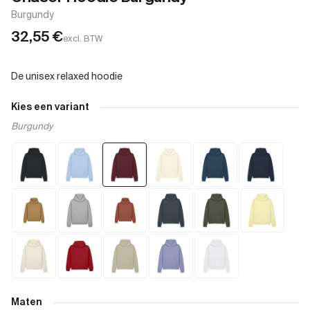
Burgundy
32,55
€
excl. BTW
Kies een variant
Burgundy
Maten