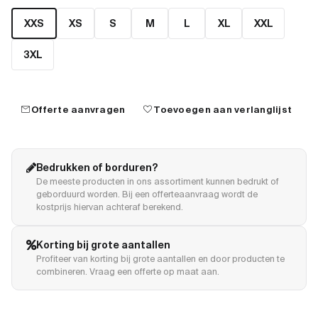
XXS
XS
S
M
L
XL
XXL
3XL
mail
favorite
Offerte aanvragen
Toevoegen aan verlanglijst
Bedrukken of borduren?
De meeste producten in ons assortiment kunnen bedrukt of
geborduurd worden. Bij een offerteaanvraag wordt de
kostprijs hiervan achteraf berekend.
Korting bij grote aantallen
Profiteer van korting bij grote aantallen en door producten te
combineren. Vraag een offerte op maat aan.