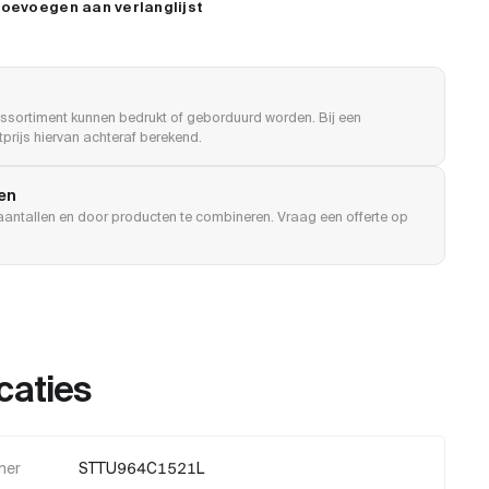
oevoegen aan verlanglijst
ssortiment kunnen bedrukt of geborduurd worden. Bij een
prijs hiervan achteraf berekend.
len
e aantallen en door producten te combineren. Vraag een offerte op
caties
mer
STTU964C1521L