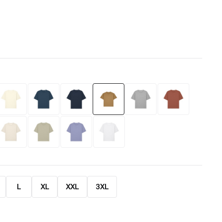
L
XL
XXL
3XL