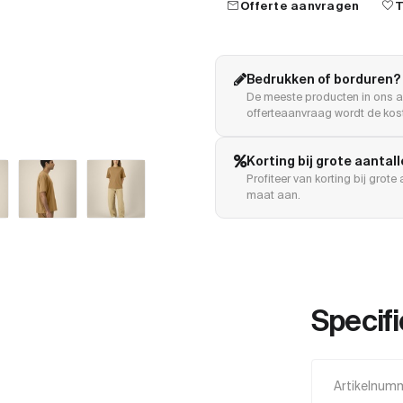
mail
favorite
Offerte aanvragen
T
Bedrukken of borduren?
De meeste producten in ons a
offerteaanvraag wordt de kost
Korting bij grote aantal
Profiteer van korting bij grot
maat aan.
Specifi
Artikelnum