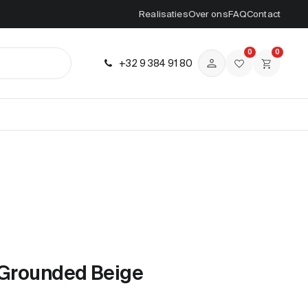
Realisaties
Over ons
FAQ
Contact
0
0
+32 9 384 91 80
 Grounded Beige