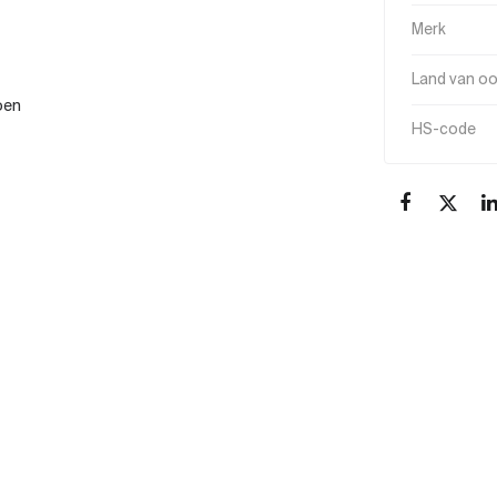
Merk
Land van o
oen
HS-code