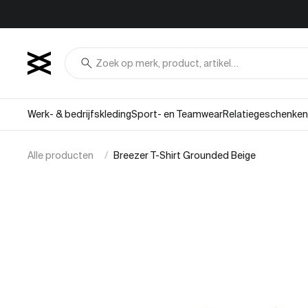
Overslaan naar inhoud
search
Werk- & bedrijfskleding
Sport- en Teamwear
Relatiegeschenken
Alle producten
Breezer T-Shirt Grounded Beige