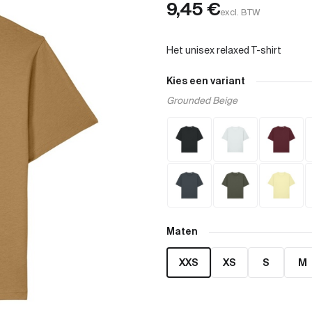
9,45
€
excl. BTW
Kies een variant
Grounded Beige
Maten
XXS
XS
S
M