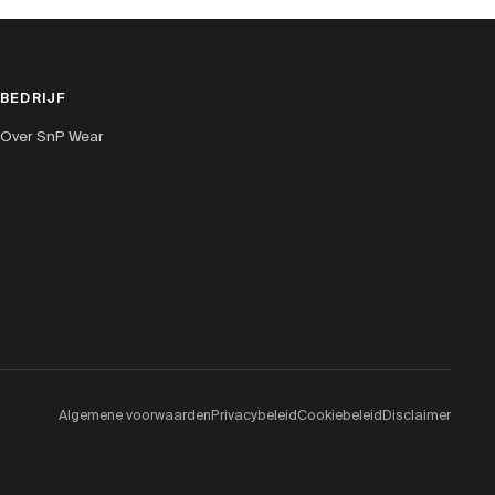
BEDRIJF
Over SnP Wear
Algemene voorwaarden
Privacybeleid
Cookiebeleid
Disclaimer