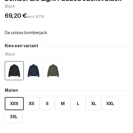
Black
69,20
€
excl. BTW
Kies een variant
Black
Maten
XXS
XS
S
M
L
XL
XXL
3XL