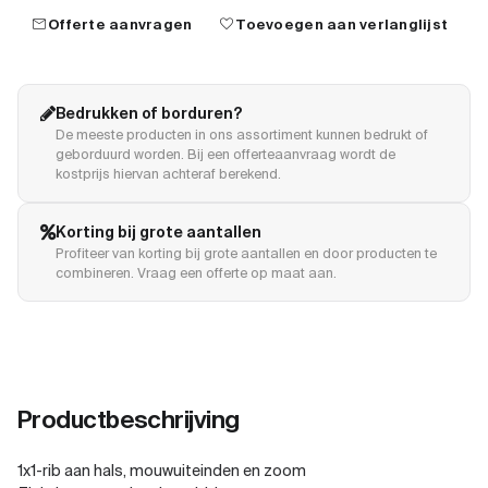
mail
favorite
Offerte aanvragen
Toevoegen aan verlanglijst
Bedrukken of borduren?
De meeste producten in ons assortiment kunnen bedrukt of
geborduurd worden. Bij een offerteaanvraag wordt de
kostprijs hiervan achteraf berekend.
Korting bij grote aantallen
Profiteer van korting bij grote aantallen en door producten te
combineren. Vraag een offerte op maat aan.
Productbeschrijving
1x1-rib aan hals, mouwuiteinden en zoom