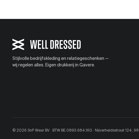
Stijlvolle bedrijfskleding en relatiegeschenken —
wij regelen alles. Eigen drukkerij in Gavere.
© 2026 SnP Wear BV · BTW BE 0893.684.160 · Nijverheidsstraat 124, 9