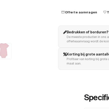
mail
favorite
Offerte aanvragen
T
Bedrukken of borduren?
De meeste producten in ons a
offerteaanvraag wordt de kost
Korting bij grote aantal
Profiteer van korting bij grot
maat aan.
Specifi