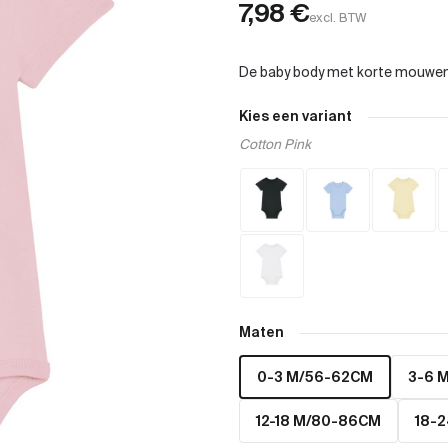
7,98
€
excl. BTW
Kies een variant
Cotton Pink
Maten
0-3 M/56-62CM
3-6 
12-18 M/80-86CM
18-