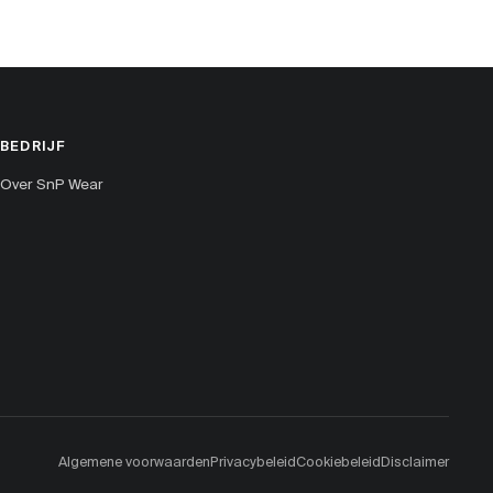
BEDRIJF
Over SnP Wear
Algemene voorwaarden
Privacybeleid
Cookiebeleid
Disclaimer