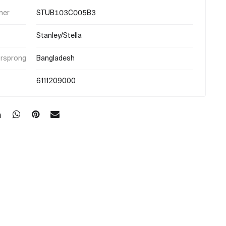
mer
STUB103C005B3
Stanley/Stella
orsprong
Bangladesh
6111209000