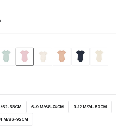
M/62-68CM
6-9 M/68-74CM
9-12 M/74-80CM
24 M/86-92CM