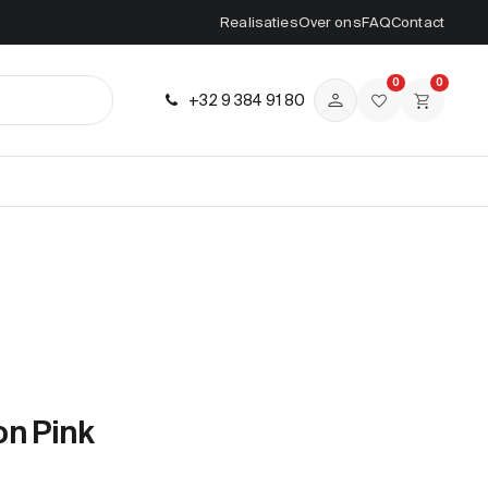
Realisaties
Over ons
FAQ
Contact
0
0
+32 9 384 91 80
on Pink