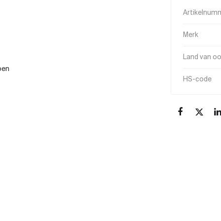
Artikelnum
Merk
Land van o
oen
HS-code