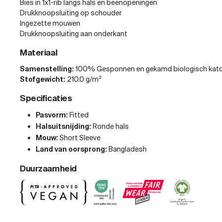
Bies in 1x1-rib langs hals en beenopeningen
Drukknoopsluiting op schouder
Ingezette mouwen
Drukknoopsluiting aan onderkant
Materiaal
Samenstelling:
100% Gesponnen en gekamd biologisch kat
Stofgewicht:
210.0 g/m²
Specificaties
Pasvorm:
Fitted
Halsuitsnijding:
Ronde hals
Mouw:
Short Sleeve
Land van oorsprong:
Bangladesh
Duurzaamheid