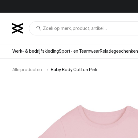
Overslaan naar inhoud
search
Werk- & bedrijfskleding
Sport- en Teamwear
Relatiegeschenken
Alle producten
Baby Body Cotton Pink