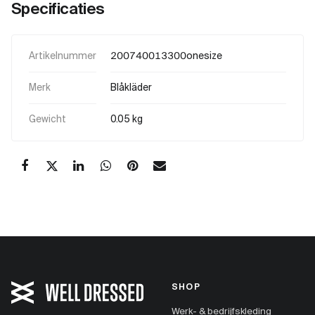
Specificaties
Artikelnummer
200740013300onesize
Merk
Blåkläder
Gewicht
0.05 kg
SHOP
Werk- & bedrijfskleding