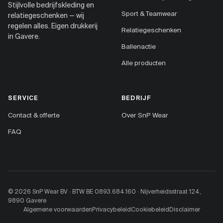
Stijlvolle bedrijfskleding en
Sport & Teamwear
relatiegeschenken — wij
regelen alles. Eigen drukkerij
Relatiegeschenken
in Gavere.
Ballenactie
Alle producten
SERVICE
BEDRIJF
Contact & offerte
Over SnP Wear
FAQ
© 2026 SnP Wear BV · BTW BE 0893.684.160 · Nijverheidsstraat 124,
9890 Gavere
Algemene voorwaarden
Privacybeleid
Cookiebeleid
Disclaimer