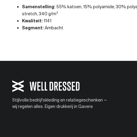
Samenstelling:
55% katoen, 15% polyamide, 30% poly
stretch, 340 g/m²
Kwaliteit:
1141
Segment:
Ambacht
Stijlvolle bedrijfskleding en relatiegeschenken —
wij regelen alles. Eigen drukkerij in Gavere.