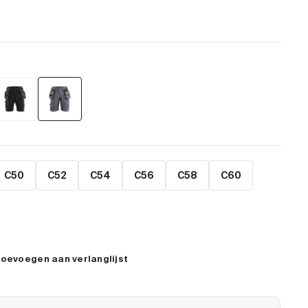
C50
C52
C54
C56
C58
C60
oevoegen aan verlanglijst