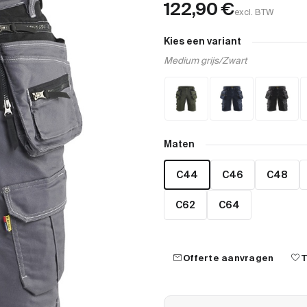
122,90
€
excl. BTW
Kies een variant
Medium grijs/Zwart
Maten
C44
C46
C48
C62
C64
mail
favorite
Offerte aanvragen
T