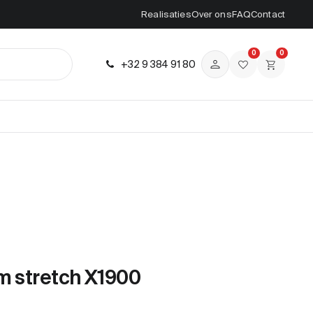
Realisaties
Over ons
FAQ
Contact
0
0
+32 9 384 91 80
m stretch X1900