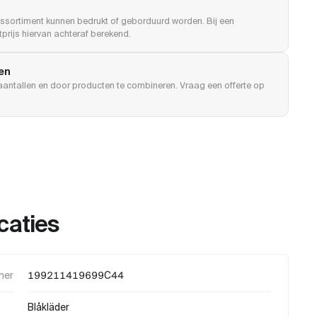
ssortiment kunnen bedrukt of geborduurd worden. Bij een
prijs hiervan achteraf berekend.
len
e aantallen en door producten te combineren. Vraag een offerte op
caties
mer
199211419699C44
Blåkläder