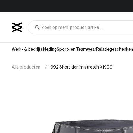
Overslaan naar inhoud
search
Werk- & bedrijfskleding
Sport- en Teamwear
Relatiegeschenken
Alle producten
1992 Short denim stretch X1900