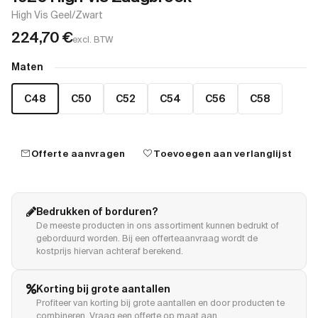
High Vis Geel/Zwart
224,70
€
excl. BTW
Maten
C48
C50
C52
C54
C56
C58
mail
favorite
Offerte aanvragen
Toevoegen aan verlanglijst
Bedrukken of borduren?
De meeste producten in ons assortiment kunnen bedrukt of
geborduurd worden. Bij een offerteaanvraag wordt de
kostprijs hiervan achteraf berekend.
Korting bij grote aantallen
Profiteer van korting bij grote aantallen en door producten te
combineren. Vraag een offerte op maat aan.