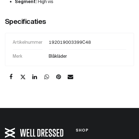
Segment:
High vis
Specificaties
Artikelnummer
192019003399C48
Merk
Blåkläder
SHOP