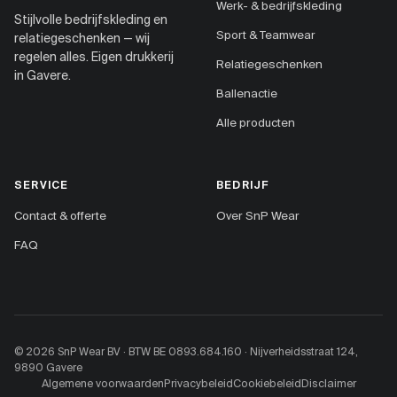
Werk- & bedrijfskleding
Stijlvolle bedrijfskleding en
Sport & Teamwear
relatiegeschenken — wij
regelen alles. Eigen drukkerij
Relatiegeschenken
in Gavere.
Ballenactie
Alle producten
SERVICE
BEDRIJF
Contact & offerte
Over SnP Wear
FAQ
© 2026 SnP Wear BV · BTW BE 0893.684.160 · Nijverheidsstraat 124,
9890 Gavere
Algemene voorwaarden
Privacybeleid
Cookiebeleid
Disclaimer