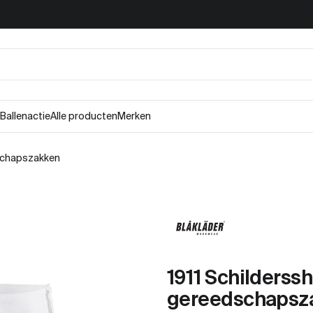
Ballenactie
Alle producten
Merken
dschapszakken
1911 Schilderssh
gereedschapsz