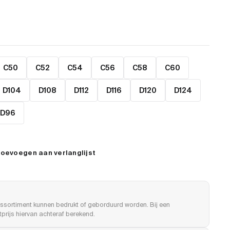
C50
C52
C54
C56
C58
C60
D104
D108
D112
D116
D120
D124
D96
oevoegen aan verlanglijst
ssortiment kunnen bedrukt of geborduurd worden. Bij een
prijs hiervan achteraf berekend.