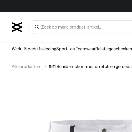
Overslaan naar inhoud
search
Werk- & bedrijfskleding
Sport- en Teamwear
Relatiegeschenken
Alle producten
1911 Schildersshort met stretch en geree