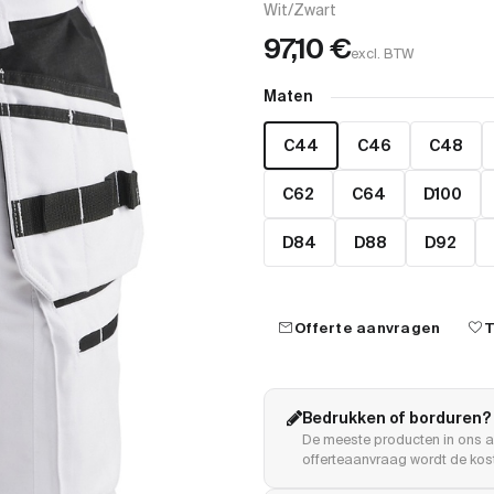
Wit/Zwart
97,10
€
excl. BTW
Maten
C44
C46
C48
C62
C64
D100
D84
D88
D92
mail
favorite
Offerte aanvragen
T
Bedrukken of borduren?
De meeste producten in ons a
offerteaanvraag wordt de kost