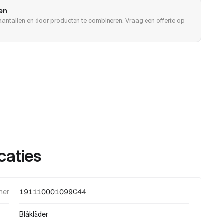
len
e aantallen en door producten te combineren. Vraag een offerte op
caties
mer
191110001099C44
Blåkläder