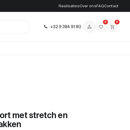
Realisaties
Over ons
FAQ
Contact
0
0
+32 9 384 91 80
ort met stretch en
akken