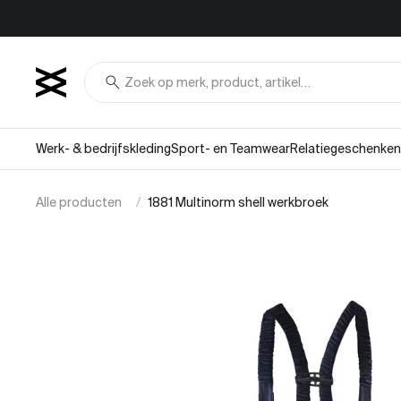
Overslaan naar inhoud
search
Werk- & bedrijfskleding
Sport- en Teamwear
Relatiegeschenken
Alle producten
1881 Multinorm shell werkbroek