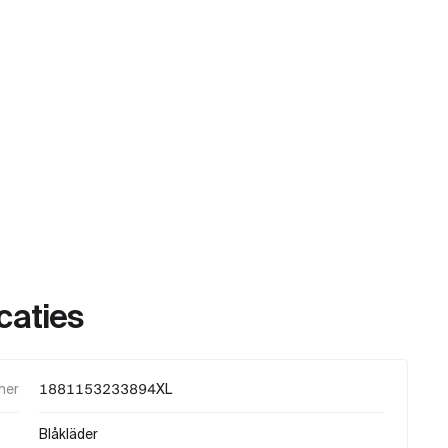
caties
mer
1881153233894XL
Blåkläder