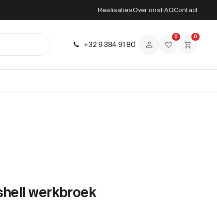
Realisaties
Over ons
FAQ
Contact
0
0
+32 9 384 91 80
shell werkbroek