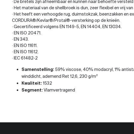
· De bretels zijn afneembaar en kunnen naar behoefte versteld
· Het materiaal van de shellbroek is dun, zeer flexibel en vrij va
· Het heeft een verhoogde rug, duimstokzak, beenzakken en 
CORDURA®/Kevlar®/Protal®-versterking op de knieën.
· Gecertificeerd volgens EN 1149-5, EN 14404, EN 13034.
· EN ISO 20471.
· EN 343.
· EN ISO 11611.
· EN ISO 11612.
· IEC 61482-2
Samenstelling:
59% viscose, 40% modacryl, 1% antista
winddicht, ademend Ret 12,6, 230 g/m²
Kwaliteit:
1532
Segment:
Vlamvertragend