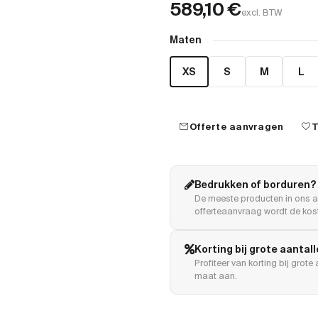
589,10
€
excl. BTW
Maten
XS
S
M
L
mail
favorite
Offerte aanvragen
T
Bedrukken of borduren?
De meeste producten in ons a
offerteaanvraag wordt de kost
Korting bij grote aantal
Profiteer van korting bij grot
maat aan.