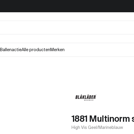
Ballenactie
Alle producten
Merken
1881 Multinorm 
High Vis Geel/Marineblauw