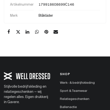
Artikelnummer
179918608699C146
Merk
Blåkläder
SHOP
Werk- & bedrijfskleding
Stijlvolle bedrijfskleding en
Sport & Teamwear
relatiegeschenken — wij
regelen alles. Eigen drukkerij
Relatiegeschenken
in Gavere.
Ballenactie