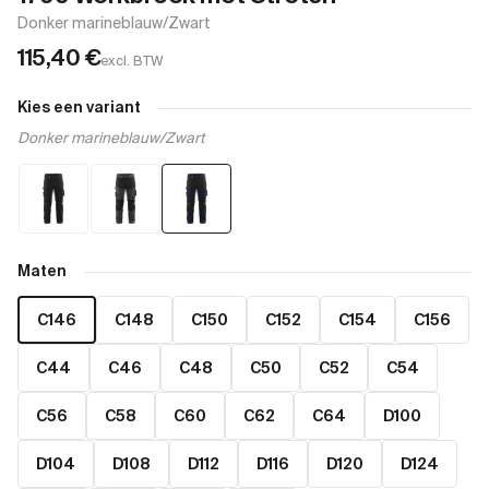
Donker marineblauw/Zwart
115,40
€
excl. BTW
Kies een variant
Donker marineblauw/Zwart
Maten
C146
C148
C150
C152
C154
C156
C44
C46
C48
C50
C52
C54
C56
C58
C60
C62
C64
D100
D104
D108
D112
D116
D120
D124