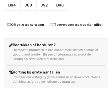
D84
D88
D92
D96
mail
favorite
Offerte aanvragen
Toevoegen aan verlanglijst
Bedrukken of borduren?
De meeste producten in ons assortiment kunnen bedrukt of
geborduurd worden. Bij een offerteaanvraag wordt de
kostprijs hiervan achteraf berekend.
Korting bij grote aantallen
Profiteer van korting bij grote aantallen en door producten te
combineren. Vraag een offerte op maat aan.