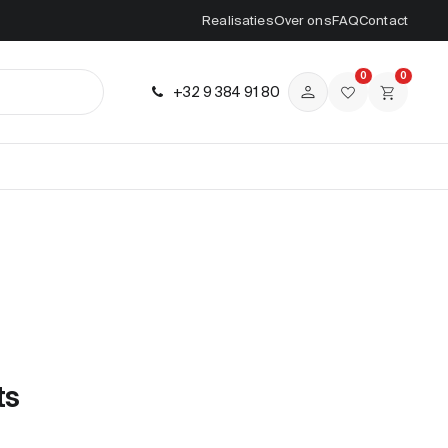
Realisaties
Over ons
FAQ
Contact
0
0
+32 9 384 91 80
ts