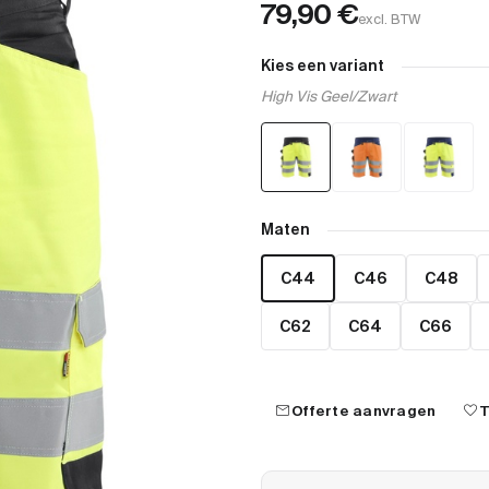
79,90
€
excl. BTW
Kies een variant
High Vis Geel/Zwart
Maten
C44
C46
C48
C62
C64
C66
mail
favorite
Offerte aanvragen
T