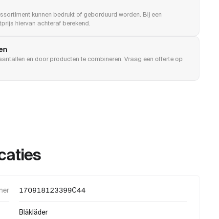
ssortiment kunnen bedrukt of geborduurd worden. Bij een
prijs hiervan achteraf berekend.
len
e aantallen en door producten te combineren. Vraag een offerte op
caties
mer
170918123399C44
Blåkläder