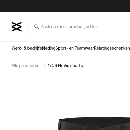
Overslaan naar inhoud
search
Werk- & bedrijfskleding
Sport- en Teamwear
Relatiegeschenken
Alle producten
1709 Hi-Vis shorts