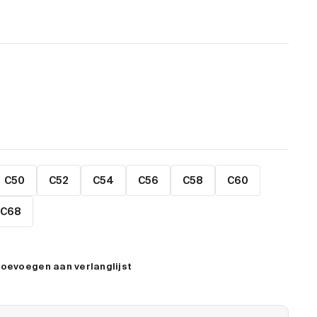
C50
C52
C54
C56
C58
C60
C68
oevoegen aan verlanglijst