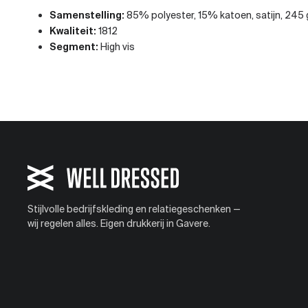
Samenstelling:
85% polyester, 15% katoen, satijn, 245
Kwaliteit:
1812
Segment:
High vis
Stijlvolle bedrijfskleding en relatiegeschenken —
wij regelen alles. Eigen drukkerij in Gavere.