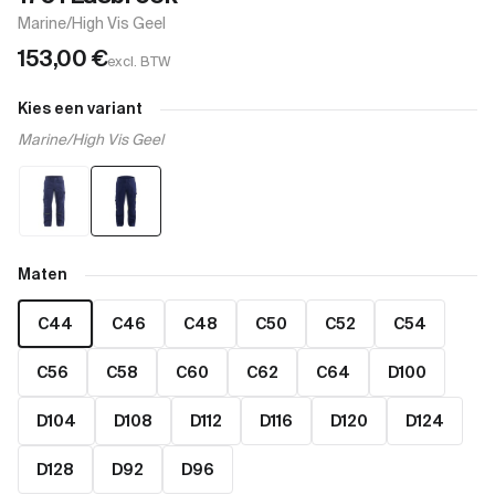
Marine/High Vis Geel
153,00
€
excl. BTW
Kies een variant
Marine/High Vis Geel
Maten
C44
C46
C48
C50
C52
C54
C56
C58
C60
C62
C64
D100
D104
D108
D112
D116
D120
D124
D128
D92
D96