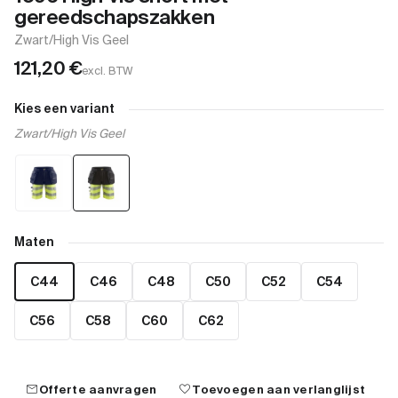
gereedschapszakken
Zwart/High Vis Geel
121,20
€
excl. BTW
Kies een variant
Zwart/High Vis Geel
Maten
C44
C46
C48
C50
C52
C54
C56
C58
C60
C62
mail
favorite
Offerte aanvragen
Toevoegen aan verlanglijst