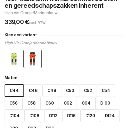
en gereedschapszakken inherent
High Vis Oranje/Marineblauw
339,00
€
excl. BTW
Kies een variant
High Vis Oranje/Marineblauw
Maten
C44
C46
C48
C50
C52
C54
C56
C58
C60
C62
C64
D100
D104
D108
D112
D116
D120
D124