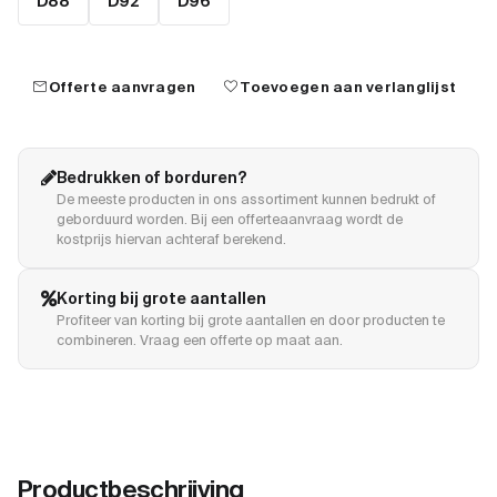
D88
D92
D96
mail
favorite
Offerte aanvragen
Toevoegen aan verlanglijst
Bedrukken of borduren?
De meeste producten in ons assortiment kunnen bedrukt of
geborduurd worden. Bij een offerteaanvraag wordt de
kostprijs hiervan achteraf berekend.
Korting bij grote aantallen
Profiteer van korting bij grote aantallen en door producten te
combineren. Vraag een offerte op maat aan.
Productbeschrijving