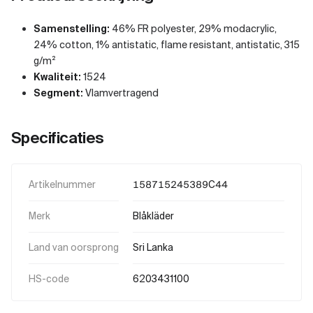
Samenstelling:
46% FR polyester, 29% modacrylic,
24% cotton, 1% antistatic, flame resistant, antistatic, 315
g/m²
Kwaliteit:
1524
Segment:
Vlamvertragend
Specificaties
Artikelnummer
158715245389C44
Merk
Blåkläder
Land van oorsprong
Sri Lanka
HS-code
6203431100