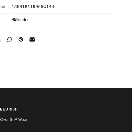
mer
155818119955C144
Blåkläder
BEDRIJF
Over SnP Wear