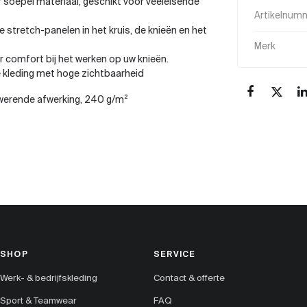
ar soepel materiaal, geschikt voor veeleisende
Artikelnum
 stretch-panelen in het kruis, de knieën en het
Merk
comfort bij het werken op uw knieën.
 kleding met hoge zichtbaarheid
rwerende afwerking, 240 g/m²
SHOP
SERVICE
Werk- & bedrijfskleding
Contact & offerte
Sport & Teamwear
FAQ