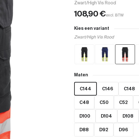
Zwart/High Vis Rood
108,90
€
excl. BTW
Kies een variant
Zwart/High Vis Rood
Maten
C144
C146
C148
C48
C50
C52
D100
D104
D108
D88
D92
D96