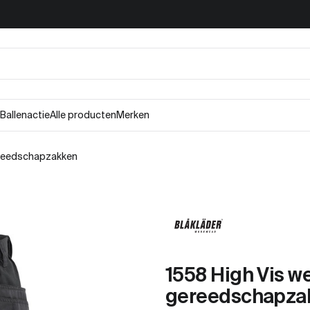
Ballenactie
Alle producten
Merken
ereedschapzakken
1558 High Vis w
gereedschapza