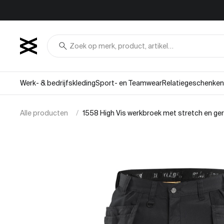
Overslaan naar inhoud
search
Werk- & bedrijfskleding
Sport- en Teamwear
Relatiegeschenken
Alle producten
1558 High Vis werkbroek met stretch en g