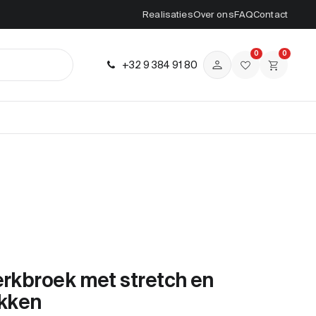
Realisaties
Over ons
FAQ
Contact
0
0
+32 9 384 91 80
erkbroek met stretch en
kken