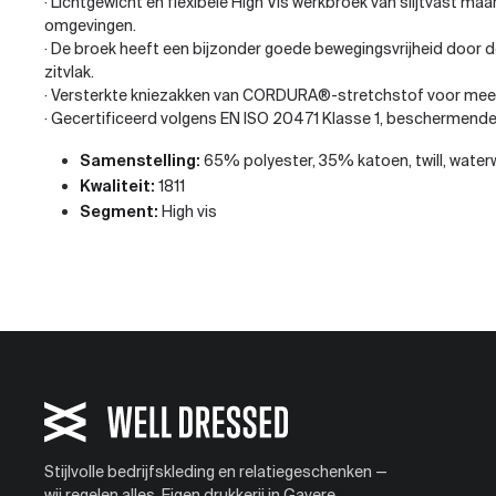
· Lichtgewicht en flexibele High Vis werkbroek van slijtvast ma
omgevingen.
· De broek heeft een bijzonder goede bewegingsvrijheid door de
zitvlak.
· Versterkte kniezakken van CORDURA®-stretchstof voor meer 
· Gecertificeerd volgens EN ISO 20471 Klasse 1, beschermende
Samenstelling:
65% polyester, 35% katoen, twill, wate
Kwaliteit:
1811
Segment:
High vis
Stijlvolle bedrijfskleding en relatiegeschenken —
wij regelen alles. Eigen drukkerij in Gavere.