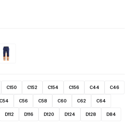
C150
C152
C154
C156
C44
C46
C54
C56
C58
C60
C62
C64
D112
D116
D120
D124
D128
D84