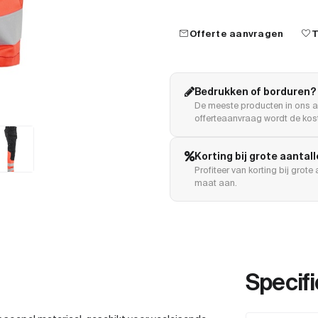
mail
favorite
Offerte aanvragen
T
Bedrukken of borduren?
De meeste producten in ons a
offerteaanvraag wordt de kost
Korting bij grote aantal
Profiteer van korting bij grot
maat aan.
Specifi