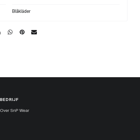
Blåkläder
BEDRIJF
Over SnP Wear