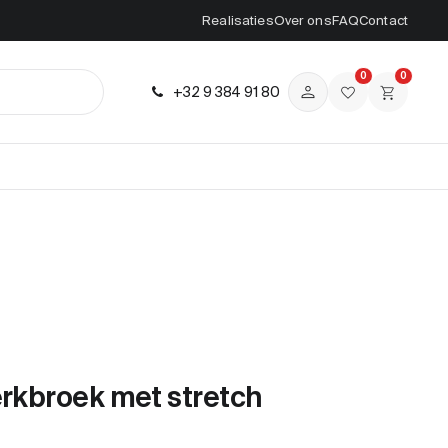
Realisaties
Over ons
FAQ
Contact
0
0
+32 9 384 91 80
erkbroek met stretch