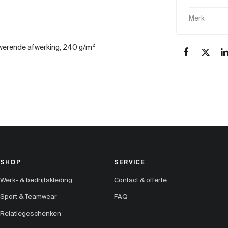
Merk
rwerende afwerking, 240 g/m²
SHOP
SERVICE
Werk- & bedrijfskleding
Contact & offerte
Sport & Teamwear
FAQ
Relatiegeschenken