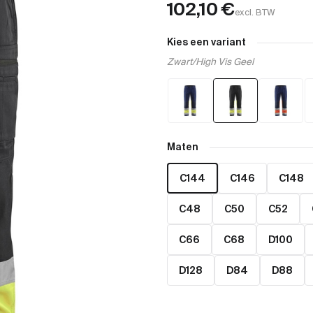
102,10
€
excl. BTW
Kies een variant
Zwart/High Vis Geel
Maten
C144
C146
C148
C48
C50
C52
C66
C68
D100
D128
D84
D88