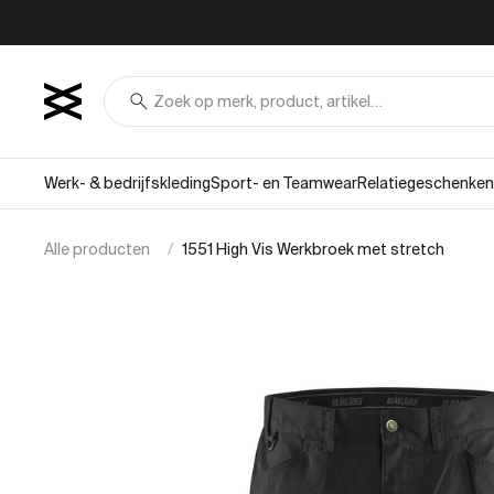
Overslaan naar inhoud
search
Werk- & bedrijfskleding
Sport- en Teamwear
Relatiegeschenken
Alle producten
1551 High Vis Werkbroek met stretch