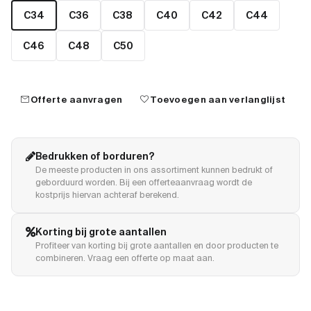
C34
C36
C38
C40
C42
C44
C46
C48
C50
mail
favorite
Offerte aanvragen
Toevoegen aan verlanglijst
Bedrukken of borduren?
De meeste producten in ons assortiment kunnen bedrukt of
geborduurd worden. Bij een offerteaanvraag wordt de
kostprijs hiervan achteraf berekend.
Korting bij grote aantallen
Profiteer van korting bij grote aantallen en door producten te
combineren. Vraag een offerte op maat aan.