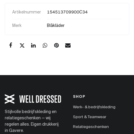
Artikelnummer
154513709900C34
Merk
Blåkläder
SHOP
Werk- & bedrijfskleding
Stijlvolle bedrijfskleding en
Sport & Teamwear
relatiegeschenken — wij
regelen alles. Eigen drukkerij
Relatiegeschenken
in Gavere.