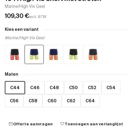
Marine/High Vis Geel
109,30
€
excl. BTW
Kies een variant
Marine/High Vis Geel
Maten
C44
C46
C48
C50
C52
C54
C56
C58
C60
C62
C64
mail
favorite
Offerte aanvragen
Toevoegen aan verlanglijst