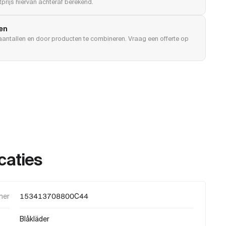
prijs hiervan achteraf berekend.
len
e aantallen en door producten te combineren. Vraag een offerte op
caties
mer
153413708800C44
Blåkläder