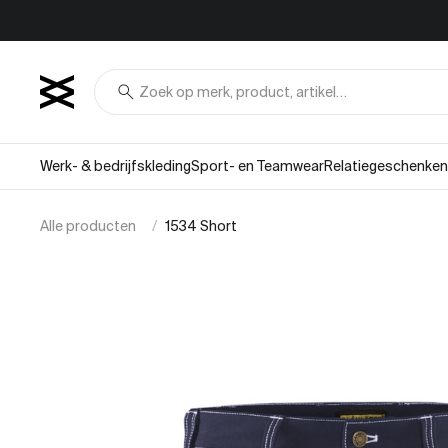
Overslaan naar inhoud
search
Werk- & bedrijfskleding
Sport- en Teamwear
Relatiegeschenken
Alle producten
1534 Short