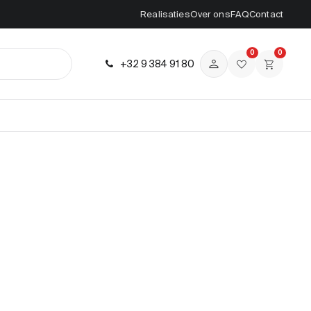
Realisaties
Over ons
FAQ
Contact
0
0
+32 9 384 91 80