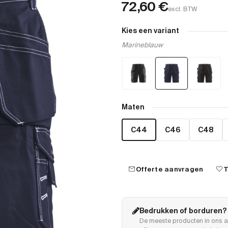
72,60
€
excl. BTW
Kies een variant
Marineblauw
Maten
C44
C46
C48
mail
favorite
Offerte aanvragen
T
Bedrukken of borduren?
De meeste producten in ons a