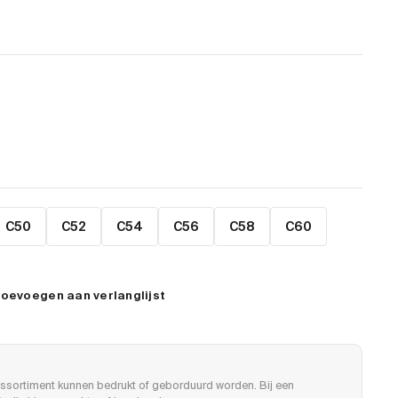
C50
C52
C54
C56
C58
C60
oevoegen aan verlanglijst
ssortiment kunnen bedrukt of geborduurd worden. Bij een