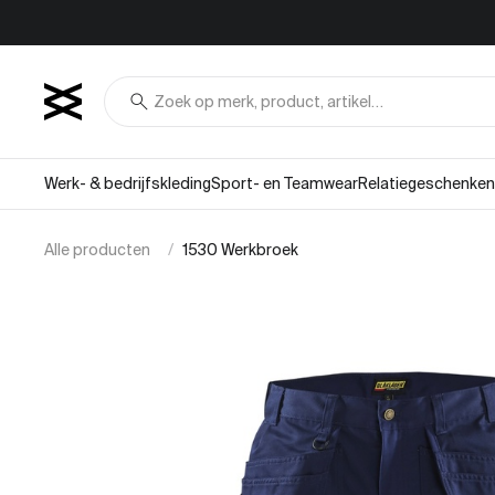
Overslaan naar inhoud
search
Werk- & bedrijfskleding
Sport- en Teamwear
Relatiegeschenken
Alle producten
1530 Werkbroek