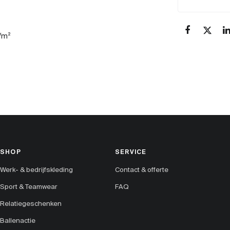
/m²
SHOP
SERVICE
Werk- & bedrijfskleding
Contact & offerte
Sport & Teamwear
FAQ
Relatiegeschenken
Ballenactie