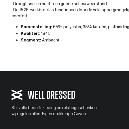
· Droogt snel en heeft een goede scheurweerstand.
· De 1525-werkbroek is functioneel door de vele opbergmoge
comfort
Samenstelling:
65% polyester, 35% katoen, platbinding
Kwaliteit:
1845
Segment:
Ambacht
Stijlvolle bedrijfskleding en relatiegeschenken —
wij regelen alles. Eigen drukkerij in Gavere.