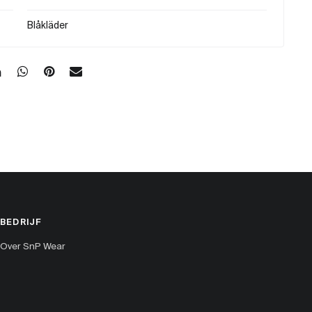
Blåkläder
BEDRIJF
Over SnP Wear