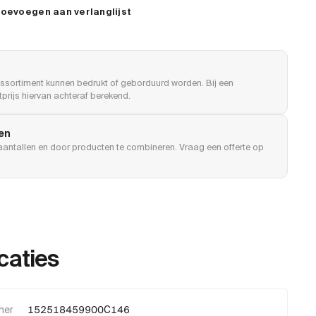
oevoegen aan verlanglijst
ssortiment kunnen bedrukt of geborduurd worden. Bij een
prijs hiervan achteraf berekend.
len
e aantallen en door producten te combineren. Vraag een offerte op
caties
mer
152518459900C146