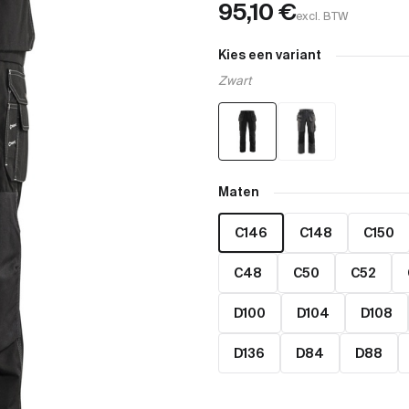
95,10
€
excl. BTW
Kies een variant
Zwart
Maten
C146
C148
C150
C48
C50
C52
D100
D104
D108
D136
D84
D88