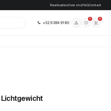
Realisaties
Over ons
FAQ
Contact
0
0
+32 9 384 91 80
 Lichtgewicht