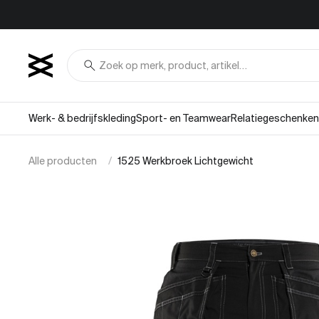
Overslaan naar inhoud
search
Werk- & bedrijfskleding
Sport- en Teamwear
Relatiegeschenken
Alle producten
1525 Werkbroek Lichtgewicht