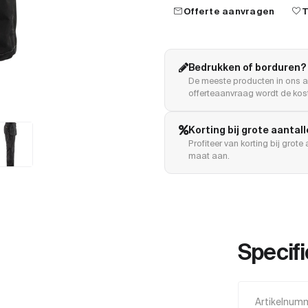
mail
favorite
Offerte aanvragen
T
Bedrukken of borduren?
De meeste producten in ons a
offerteaanvraag wordt de kost
Korting bij grote aantal
Profiteer van korting bij grot
maat aan.
Specifi
Artikelnum