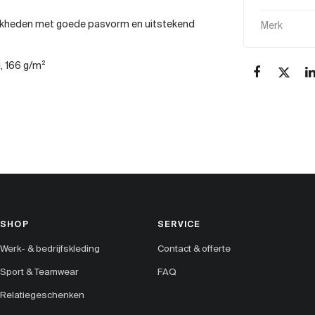
lijkheden met goede pasvorm en uitstekend
Merk
, 166 g/m²
SHOP
SERVICE
Werk- & bedrijfskleding
Contact & offerte
Sport & Teamwear
FAQ
Relatiegeschenken