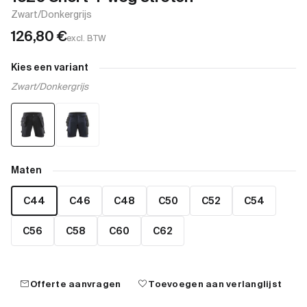
Zwart/Donkergrijs
126,80
€
excl. BTW
Kies een variant
Zwart/Donkergrijs
Maten
C44
C46
C48
C50
C52
C54
C56
C58
C60
C62
mail
favorite
Offerte aanvragen
Toevoegen aan verlanglijst