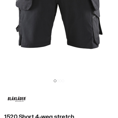
1520 Short 4-weg stretch