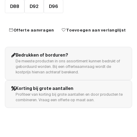
D88
D92
D96
mail
favorite
Offerte aanvragen
Toevoegen aan verlanglijst
Bedrukken of borduren?
De meeste producten in ons assortiment kunnen bedrukt of
geborduurd worden. Bij een offerteaanvraag wordt de
kostprijs hiervan achteraf berekend.
Korting bij grote aantallen
Profiteer van korting bij grote aantallen en door producten te
combineren. Vraag een offerte op maat aan.