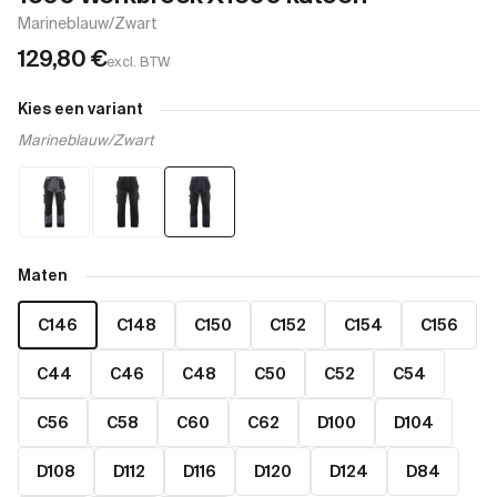
Marineblauw/Zwart
129,80
€
excl. BTW
Kies een variant
Marineblauw/Zwart
Maten
C146
C148
C150
C152
C154
C156
C44
C46
C48
C50
C52
C54
C56
C58
C60
C62
D100
D104
D108
D112
D116
D120
D124
D84