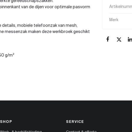
terkte gereedschapszakken.
 binnenkant van de dijen voor optimale pasvorm
Artikelnum
Merk
e details, mobiele telefoonzak van mesh,
sche messenzak maken deze werkbroek geschikt
50 g/m²
SHOP
SERVICE
Werk- & bedrijfskleding
Contact & offerte