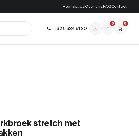
Realisaties
Over ons
FAQ
Contact
0
0
+32 9 384 91 80
rkbroek stretch met
akken