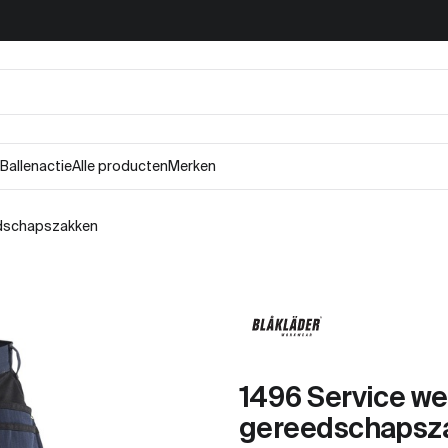
Ballenactie
Alle producten
Merken
edschapszakken
1496 Service we
gereedschapsz