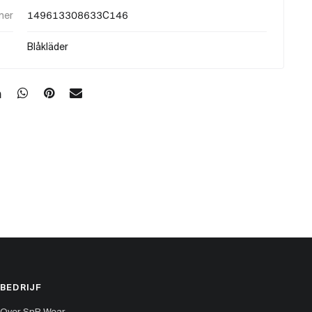
mer
149613308633C146
Blåkläder
BEDRIJF
Over SnP Wear