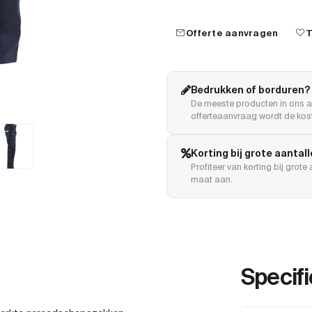
mail
favorite
Offerte aanvragen
T
Bedrukken of borduren?
De meeste producten in ons a
offerteaanvraag wordt de kost
Korting bij grote aantal
Profiteer van korting bij grot
maat aan.
Specifi