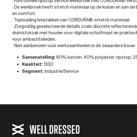
· Functionele ripstop service werkbroek met CORDURA®-vers
· De werkbroek heeft stretch materiaal op de kuiten en aan de
en comfort.
· Toploading kniezakken van CORDURA®-stretch materiaal.
· Zorgvuldig geselecteerde details zoals discrete reflecterend
duimstokzak met houder voor digitale schuifmaat en prakti
voor ambachtslieden.
· Niet aanbevolen voor werkzaamheden in de zwaardere bouw
Samenstelling:
60% katoen, 40% polyester, ripstop, 2
Kwaliteit:
1330
Segment:
Industrie/Service