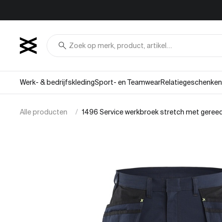
Overslaan naar inhoud
search
Werk- & bedrijfskleding
Sport- en Teamwear
Relatiegeschenken
Alle producten
1496 Service werkbroek stretch met gere