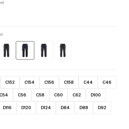
eel
el
C152
C154
C156
C158
C44
C46
C54
C56
C58
C60
C62
D100
D116
D120
D124
D84
D88
D92