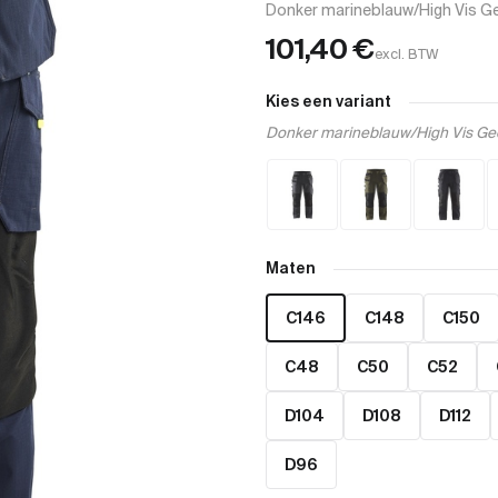
Donker marineblauw/High Vis G
101,40
€
excl. BTW
Kies een variant
Donker marineblauw/High Vis Ge
Maten
C146
C148
C150
C48
C50
C52
D104
D108
D112
D96