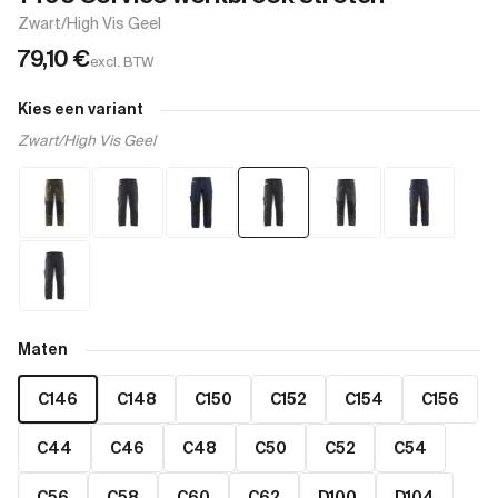
Zwart/High Vis Geel
79,10
€
excl. BTW
Kies een variant
Zwart/High Vis Geel
Maten
C146
C148
C150
C152
C154
C156
C44
C46
C48
C50
C52
C54
C56
C58
C60
C62
D100
D104