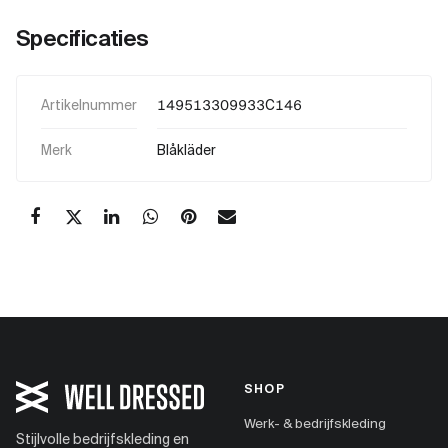
Specificaties
Artikelnummer
149513309933C146
Merk
Blåkläder
SHOP
Werk- & bedrijfskleding
Stijlvolle bedrijfskleding en