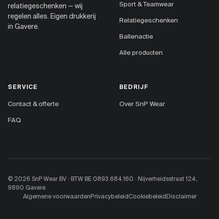
Sport & Teamwear
relatiegeschenken — wij
regelen alles. Eigen drukkerij
Relatiegeschenken
in Gavere.
Ballenactie
Alle producten
SERVICE
BEDRIJF
Contact & offerte
Over SnP Wear
FAQ
© 2026 SnP Wear BV · BTW BE 0893.684.160 · Nijverheidsstraat 124,
9890 Gavere
Algemene voorwaarden
Privacybeleid
Cookiebeleid
Disclaimer