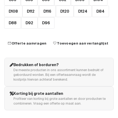
D108
D112
D116
D120
D124
D84
D88
D92
D96
mail
favorite
Offerte aanvragen
Toevoegen aan verlanglijst
Bedrukken of borduren?
De meeste producten in ons assortiment kunnen bedrukt of
geborduurd worden. Bij een offerteaanvraag wordt de
kostprijs hiervan achteraf berekend.
Korting bij grote aantallen
Profiteer van korting bij grote aantallen en door producten te
combineren. Vraag een offerte op maat aan.