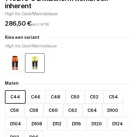
inherent
High Vis Geel/Marineblauw
286,50
€
excl. BTW
Kies een variant
High Vis Geel/Marineblauw
Maten
C44
C46
C48
C50
C52
C54
C56
C58
C60
C62
C64
D100
D104
D108
D112
D116
D120
D124