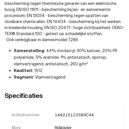
bescherming tegen thermische gevaren van een elektrische
boog, EN ISO 11611 - bescherming bij las- en aanverwante
processen, EN 13034 - bescherming tegen spatten van
vloeibare chemicaliën, EN 14404 - bescherming bij het werken
in knielende houding, EN ISO 20471 - hoge zichtbaarheid, OEKO-
TEX® Standard 100 - getest op schadelijke stoffen.
· Ook verkrijgbaar in damesmodel 7289
Samenstelling:
44% modacryl, 30% katoen, 20% FR
polyamide, 5% aramide, 1% antistatisch, ripstop,
vlamvertragend, antistatisch, 260 g/m²
Kwaliteit:
1512
Segment:
Vlamvertragend
Specificaties
Artikelnummer
149215123389C44
Merk
Blåkläder