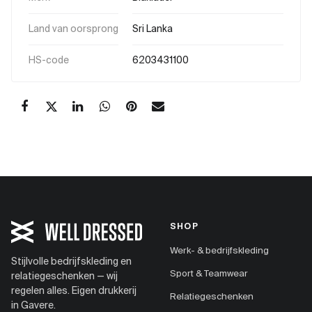
Land van oorsprong
Sri Lanka
HS-code
6203431100
SHOP
Werk- & bedrijfskleding
Stijlvolle bedrijfskleding en
Sport & Teamwear
relatiegeschenken — wij
regelen alles. Eigen drukkerij
Relatiegeschenken
in Gavere.