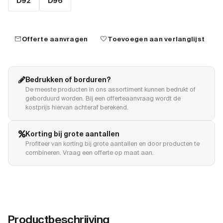
D92
D96
mail
favorite
Offerte aanvragen
Toevoegen aan verlanglijst
Bedrukken of borduren?
De meeste producten in ons assortiment kunnen bedrukt of
geborduurd worden. Bij een offerteaanvraag wordt de
kostprijs hiervan achteraf berekend.
Korting bij grote aantallen
Profiteer van korting bij grote aantallen en door producten te
combineren. Vraag een offerte op maat aan.
Productbeschrijving