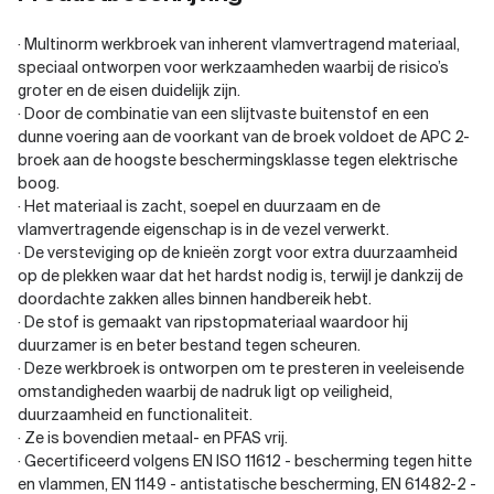
· Multinorm werkbroek van inherent vlamvertragend materiaal,
speciaal ontworpen voor werkzaamheden waarbij de risico’s
groter en de eisen duidelijk zijn.
· Door de combinatie van een slijtvaste buitenstof en een
dunne voering aan de voorkant van de broek voldoet de APC 2-
broek aan de hoogste beschermingsklasse tegen elektrische
boog.
· Het materiaal is zacht, soepel en duurzaam en de
vlamvertragende eigenschap is in de vezel verwerkt.
· De versteviging op de knieën zorgt voor extra duurzaamheid
op de plekken waar dat het hardst nodig is, terwijl je dankzij de
doordachte zakken alles binnen handbereik hebt.
· De stof is gemaakt van ripstopmateriaal waardoor hij
duurzamer is en beter bestand tegen scheuren.
· Deze werkbroek is ontworpen om te presteren in veeleisende
omstandigheden waarbij de nadruk ligt op veiligheid,
duurzaamheid en functionaliteit.
· Ze is bovendien metaal- en PFAS vrij.
· Gecertificeerd volgens EN ISO 11612 - bescherming tegen hitte
en vlammen, EN 1149 - antistatische bescherming, EN 61482-2 -