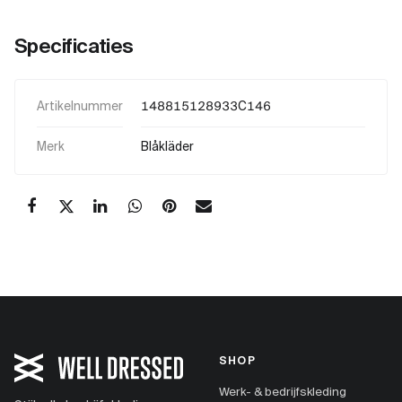
Specificaties
Artikelnummer
148815128933C146
Merk
Blåkläder
SHOP
Werk- & bedrijfskleding