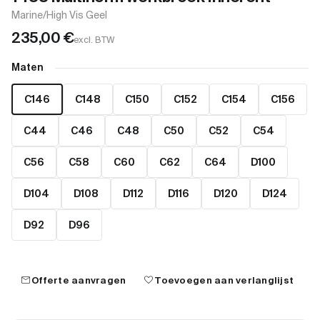
Marine/High Vis Geel
235,00
€
excl. BTW
Maten
C146
C148
C150
C152
C154
C156
C44
C46
C48
C50
C52
C54
C56
C58
C60
C62
C64
D100
D104
D108
D112
D116
D120
D124
D92
D96
mail
favorite
Offerte aanvragen
Toevoegen aan verlanglijst