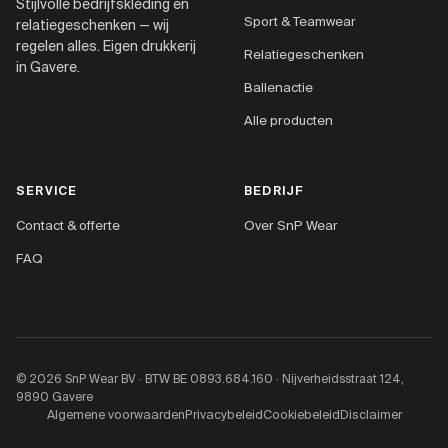
Stijlvolle bedrijfskleding en
Sport & Teamwear
relatiegeschenken — wij
regelen alles. Eigen drukkerij
Relatiegeschenken
in Gavere.
Ballenactie
Alle producten
SERVICE
BEDRIJF
Contact & offerte
Over SnP Wear
FAQ
© 2026 SnP Wear BV · BTW BE 0893.684.160 · Nijverheidsstraat 124,
9890 Gavere
Algemene voorwaarden
Privacybeleid
Cookiebeleid
Disclaimer