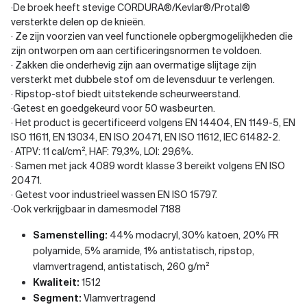
·De broek heeft stevige CORDURA®/Kevlar®/Protal®
versterkte delen op de knieën.
· Ze zijn voorzien van veel functionele opbergmogelijkheden die
zijn ontworpen om aan certificeringsnormen te voldoen.
· Zakken die onderhevig zijn aan overmatige slijtage zijn
versterkt met dubbele stof om de levensduur te verlengen.
· Ripstop-stof biedt uitstekende scheurweerstand.
·Getest en goedgekeurd voor 50 wasbeurten.
· Het product is gecertificeerd volgens EN 14404, EN 1149-5, EN
ISO 11611, EN 13034, EN ISO 20471, EN ISO 11612, IEC 61482-2.
· ATPV: 11 cal/cm², HAF: 79,3%, LOI: 29,6%.
· Samen met jack 4089 wordt klasse 3 bereikt volgens EN ISO
20471.
· Getest voor industrieel wassen EN ISO 15797.
·Ook verkrijgbaar in damesmodel 7188
Samenstelling:
44% modacryl, 30% katoen, 20% FR
polyamide, 5% aramide, 1% antistatisch, ripstop,
vlamvertragend, antistatisch, 260 g/m²
Kwaliteit:
1512
Segment:
Vlamvertragend