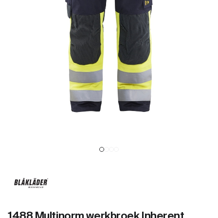
1488 Multinorm werkbroek Inherent