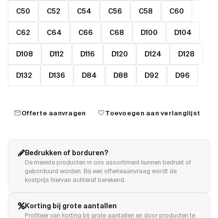
C50
C52
C54
C56
C58
C60
C62
C64
C66
C68
D100
D104
D108
D112
D116
D120
D124
D128
D132
D136
D84
D88
D92
D96
mail
favorite
Offerte aanvragen
Toevoegen aan verlanglijst
Bedrukken of borduren?
De meeste producten in ons assortiment kunnen bedrukt of
geborduurd worden. Bij een offerteaanvraag wordt de
kostprijs hiervan achteraf berekend.
Korting bij grote aantallen
Profiteer van korting bij grote aantallen en door producten te