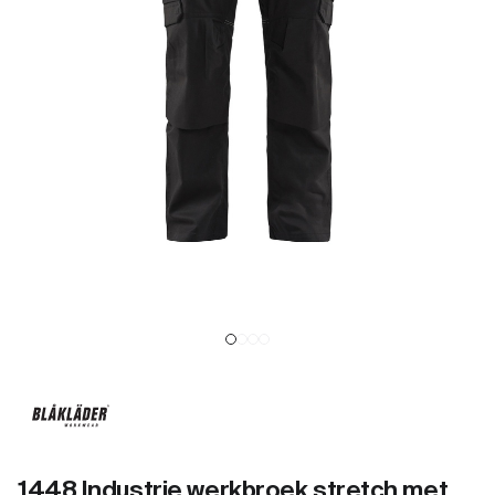
1448 Industrie werkbroek stretch met