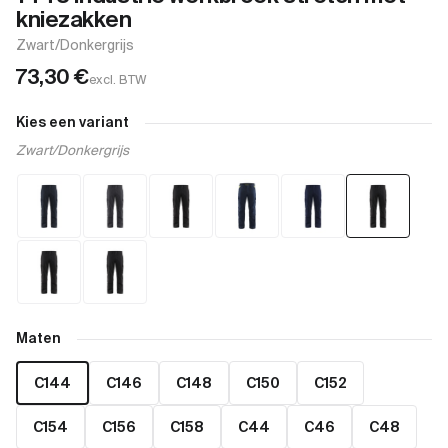
kniezakken
Zwart/Donkergrijs
73,30
€
excl. BTW
Kies een variant
Zwart/Donkergrijs
Maten
C144
C146
C148
C150
C152
C154
C156
C158
C44
C46
C48