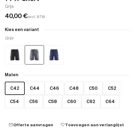
Grijs
40,00
€
excl. BTW
Kies een variant
Grijs
Maten
C42
C44
C46
C48
C50
C52
C54
C56
C58
C60
C62
C64
mail
favorite
Offerte aanvragen
Toevoegen aan verlanglijst