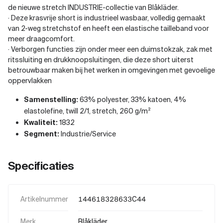
de nieuwe stretch INDUSTRIE-collectie van Blåkläder.
· Deze krasvrije short is industrieel wasbaar, volledig gemaakt
van 2-weg stretchstof en heeft een elastische tailleband voor
meer draagcomfort.
· Verborgen functies zijn onder meer een duimstokzak, zak met
ritssluiting en drukknoopsluitingen, die deze short uiterst
betrouwbaar maken bij het werken in omgevingen met gevoelige
oppervlakken
Samenstelling:
63% polyester, 33% katoen, 4%
elastolefine, twill 2/1, stretch, 260 g/m²
Kwaliteit:
1832
Segment:
Industrie/Service
Specificaties
Artikelnummer
144618328633C44
Merk
Blåkläder