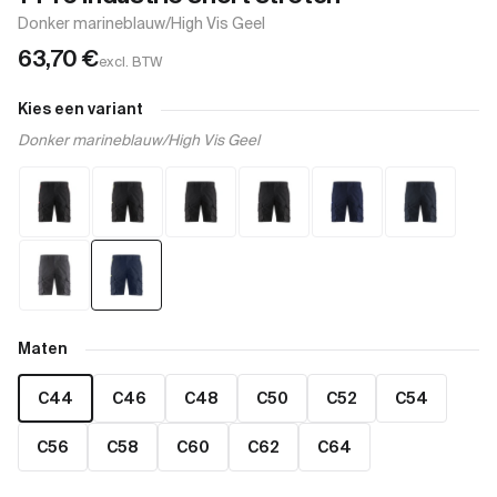
Donker marineblauw/High Vis Geel
63,70
€
excl. BTW
Kies een variant
Donker marineblauw/High Vis Geel
Maten
C44
C46
C48
C50
C52
C54
C56
C58
C60
C62
C64