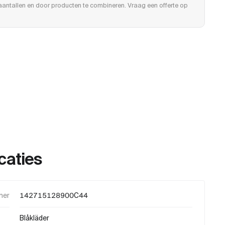
e aantallen en door producten te combineren. Vraag een offerte op
caties
mer
142715128900C44
Blåkläder