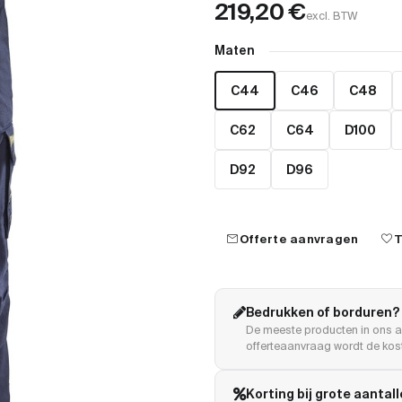
219,20
€
excl. BTW
Maten
C44
C46
C48
C62
C64
D100
D92
D96
mail
favorite
Offerte aanvragen
T
Bedrukken of borduren?
De meeste producten in ons a
offerteaanvraag wordt de kost
Korting bij grote aantal