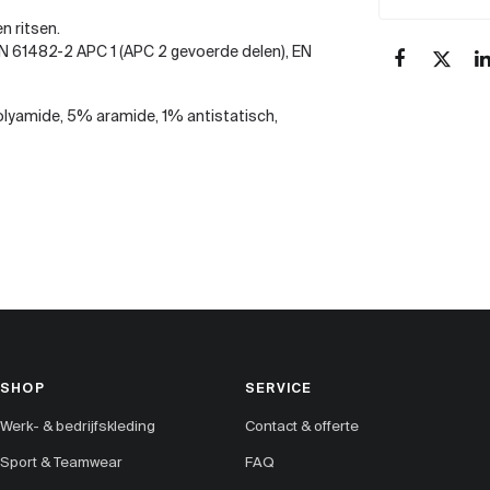
n ritsen.
, EN 61482-2 APC 1 (APC 2 gevoerde delen), EN
yamide, 5% aramide, 1% antistatisch,
SHOP
SERVICE
Werk- & bedrijfskleding
Contact & offerte
Sport & Teamwear
FAQ