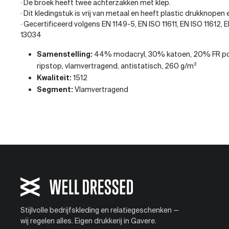
· De broek heeft twee achterzakken met klep.
· Dit kledingstuk is vrij van metaal en heeft plastic drukknopen e
· Gecertificeerd volgens EN 1149-5, EN ISO 11611, EN ISO 11612
13034
Samenstelling:
44% modacryl, 30% katoen, 20% FR pol
ripstop, vlamvertragend, antistatisch, 260 g/m²
Kwaliteit:
1512
Segment:
Vlamvertragend
Stijlvolle bedrijfskleding en relatiegeschenken —
wij regelen alles. Eigen drukkerij in Gavere.