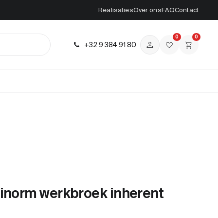
Realisaties
Over ons
FAQ
Contact
0
0
+32 9 384 91 80
tinorm werkbroek inherent