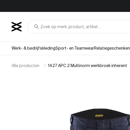
Overslaan naar inhoud
search
Werk- & bedrijfskleding
Sport- en Teamwear
Relatiegeschenken
Alle producten
1427 APC 2 Multinorm werkbroek inherent