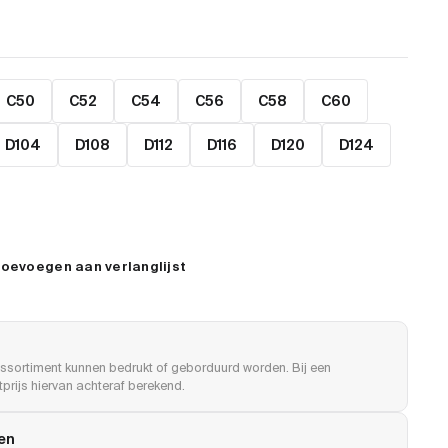
C50
C52
C54
C56
C58
C60
D104
D108
D112
D116
D120
D124
oevoegen aan verlanglijst
ssortiment kunnen bedrukt of geborduurd worden. Bij een
prijs hiervan achteraf berekend.
len