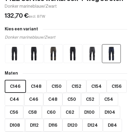
Donker marineblauw/Zwart
132,70
€
excl. BTW
Kies een variant
Donker marineblauw/Zwart
Maten
C146
C148
C150
C152
C154
C156
C44
C46
C48
C50
C52
C54
C56
C58
C60
C62
D100
D104
D108
D112
D116
D120
D124
D84