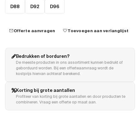
D88
D92
D96
mail
favorite
Offerte aanvragen
Toevoegen aan verlanglijst
Bedrukken of borduren?
De meeste producten in ons assortiment kunnen bedrukt of
geborduurd worden. Bij een offerteaanvraag wordt de
kostprijs hiervan achteraf berekend.
Korting bij grote aantallen
Profiteer van korting bij grote aantallen en door producten te
combineren. Vraag een offerte op maat aan.