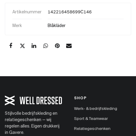
Artikelnummer
142216458699C146
Merk
Blåkläder
SHOP
Werk- & bedrijfskleding
Stijlvolle bedrijfskleding en
Sport & Teamwear
relatiegeschenken — wij
regelen alles. Eigen drukkerij
Relatiegeschenken
in Gavere.