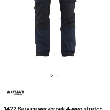
1422 Service werkbroek 4-weg stretch