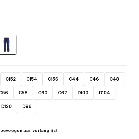
C152
C154
C156
C44
C46
C48
C56
C58
C60
C62
D100
D104
D120
D96
oevoegen aan verlanglijst