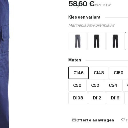
58,60
€
excl. BTW
Kies een variant
Marineblauw/Korenblauw
Maten
C146
C148
C150
C50
C52
C54
D108
D112
D116
mail
favorite
Offerte aanvragen
T