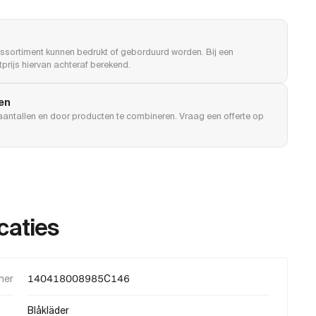
ssortiment kunnen bedrukt of geborduurd worden. Bij een
prijs hiervan achteraf berekend.
len
e aantallen en door producten te combineren. Vraag een offerte op
caties
mer
140418008985C146
Blåkläder