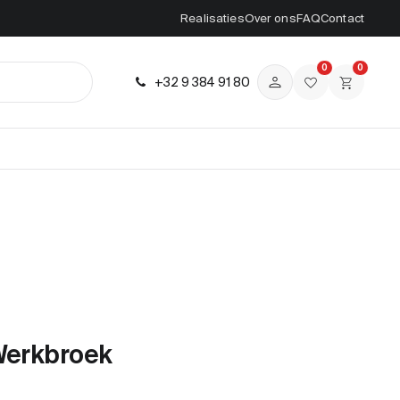
Realisaties
Over ons
FAQ
Contact
0
0
+32 9 384 91 80
 Werkbroek