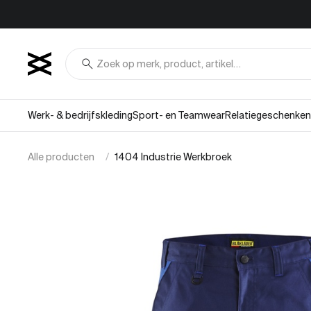
Overslaan naar inhoud
search
Werk- & bedrijfskleding
Sport- en Teamwear
Relatiegeschenken
Alle producten
1404 Industrie Werkbroek