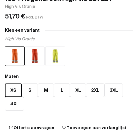
High Vis Oranje
51,70
€
excl. BTW
Kies een variant
High Vis Oranje
Maten
XS
S
M
L
XL
2XL
3XL
4XL
mail
favorite
Offerte aanvragen
Toevoegen aan verlanglijst