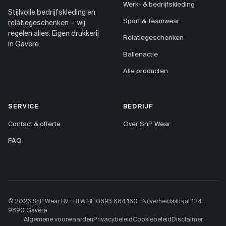
Werk- & bedrijfskleding
Stijlvolle bedrijfskleding en
Sport & Teamwear
relatiegeschenken — wij
regelen alles. Eigen drukkerij
Relatiegeschenken
in Gavere.
Ballenactie
Alle producten
SERVICE
BEDRIJF
Contact & offerte
Over SnP Wear
FAQ
© 2026 SnP Wear BV · BTW BE 0893.684.160 · Nijverheidsstraat 124,
9890 Gavere
Algemene voorwaarden
Privacybeleid
Cookiebeleid
Disclaimer