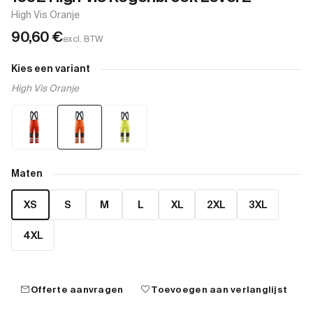
High Vis Oranje
90,60
€
excl. BTW
Kies een variant
High Vis Oranje
Maten
XS
S
M
L
XL
2XL
3XL
4XL
mail
favorite
Offerte aanvragen
Toevoegen aan verlanglijst