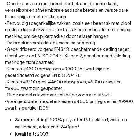
· Goede pasvorm met breed elastiek aan de achterkant,
verstelbare en afneembare elastische bretels en verstelbare
broekspijpen met drukknopen.
· Eenvoudig toegankelijke zakken, zoals een beenzak met plooi
en klep, duimstokzak met extra zak en meshouder en opening
met klep om de spijkerzakken door te laten hangen.
· De broek is versterkt op knieën en onderrug.
· Gecertificeerd volgens EN 343, beschermende kleding tegen
slecht weer en EN ISO 20471, Klasse 2, beschermende kleding
met hoge zichtbaarheid.
· Kleuren #4600 armygroen #9900 en zwart zijn niet
gecertificeerd volgens EN ISO 20471.
· Kleuren #3300 geel, #4600 armygroen, #5300 oranje en
#9900 zwart zijn geüpdatet.
· Oude model is leverbaar zolang de voorraad strekt.
· Voor geüpdatet model in kleuren #4600 armygroen en #9900
zwart, zie artikel 1305
Samenstelling:
100% polyester, PU-bekleed, wind- en
waterdicht, ademend, 240g/m²
Kwaliteit:
2003