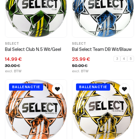
SELECT
SELECT
Bal Select Club N.5 Wit/Geel
Bal Select Team DB Wit/Blauw
14.99
€
25.99
€
3
4
5
30.00
€
50.00
€
excl. BTW
excl. BTW
BALLENACTIE
BALLENACTIE