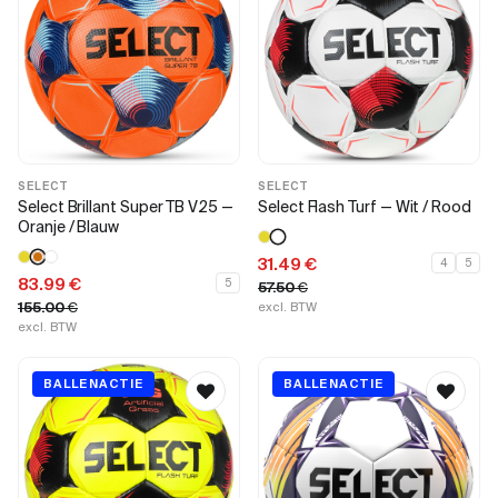
SELECT
SELECT
Select Brillant Super TB V25 —
Select Flash Turf — Wit / Rood
Oranje / Blauw
31.49
€
4
5
83.99
€
5
57.50
€
155.00
€
excl. BTW
excl. BTW
BALLENACTIE
BALLENACTIE