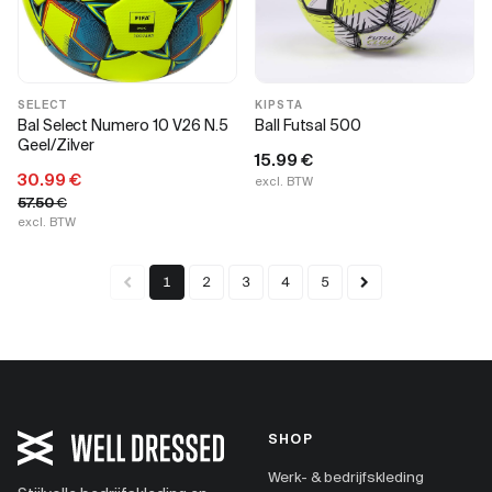
SELECT
KIPSTA
Bal Select Numero 10 V26 N.5
Ball Futsal 500
Geel/Zilver
15.99
€
30.99
€
excl. BTW
57.50
€
excl. BTW
1
2
3
4
5
SHOP
Werk- & bedrijfskleding