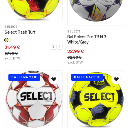
SELECT
Select Flash Turf
SELECT
Bal Select Pro TB N.3
White/Grey
31.49
€
4
5
32.99
€
57.50
€
62.50
€
excl. BTW
excl. BTW
BALLENACTIE
BALLENACTIE