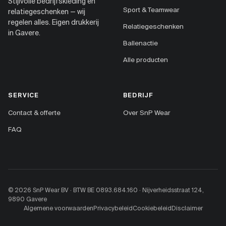
Stijlvolle bedrijfskleding en
Sport & Teamwear
relatiegeschenken — wij
regelen alles. Eigen drukkerij
Relatiegeschenken
in Gavere.
Ballenactie
Alle producten
SERVICE
BEDRIJF
Contact & offerte
Over SnP Wear
FAQ
© 2026 SnP Wear BV · BTW BE 0893.684.160 · Nijverheidsstraat 124,
9890 Gavere
Algemene voorwaarden
Privacybeleid
Cookiebeleid
Disclaimer