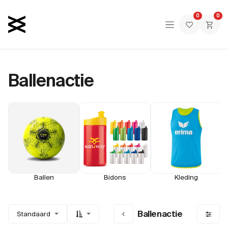
Skip to Content
0
0
Ballenactie
Ballen
Bidons
Kleding
Ballenactie
Standaard