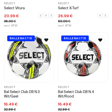
SELECT
SELECT
Select Vitura
Select X-Turf
20.99
€
26.99
€
3
4
5
4
5
35.00
€
50.00
€
excl. BTW
excl. BTW
BALLENACTIE
BALLENACTIE
SELECT
SELECT
Bal Select Club DB N.3
Bal Select Club DB N.4
Wit/Geel
Wit/Rood
16.49
€
16.49
€
32.99
€
32.99
€